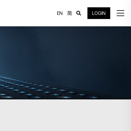
EN
简
LOGIN