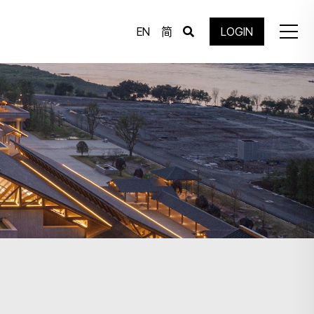
EN
简
LOGIN