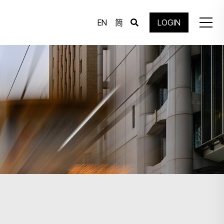
EN
简
LOGIN