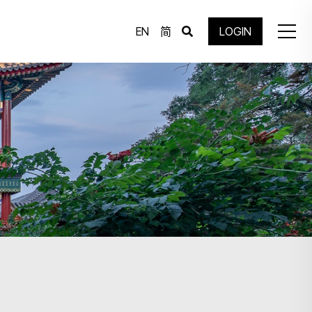
EN
简
LOGIN