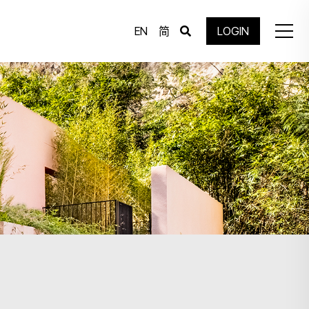
EN
简
LOGIN