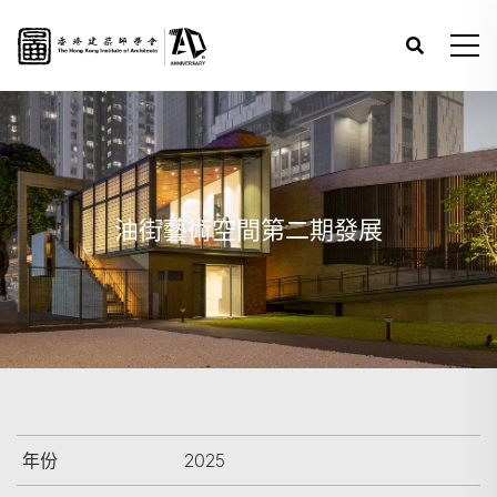
油街藝術空間第⼆期發展
年份
2025