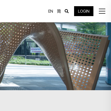
EN
简
LOGIN