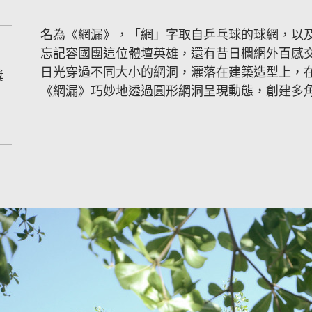
名為《網漏》，「網」字取自乒乓球的球網，以
忘記容國團這位體壇英雄，還有昔日欄網外百感
日光穿過不同大小的網洞，灑落在建築造型上，
獎
《網漏》巧妙地透過圓形網洞呈現動態，創建多