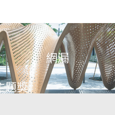
網漏
主題獎