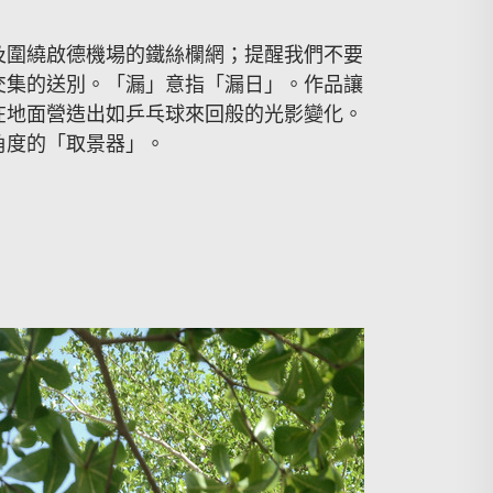
及圍繞啟德機場的鐵絲欄網；提醒我們不要
交集的送別。「漏」意指「漏日」。作品讓
在地面營造出如乒乓球來回般的光影變化。
角度的「取景器」。