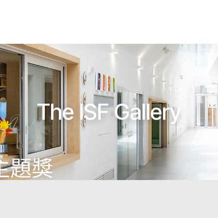
The ISF Gallery
主題獎