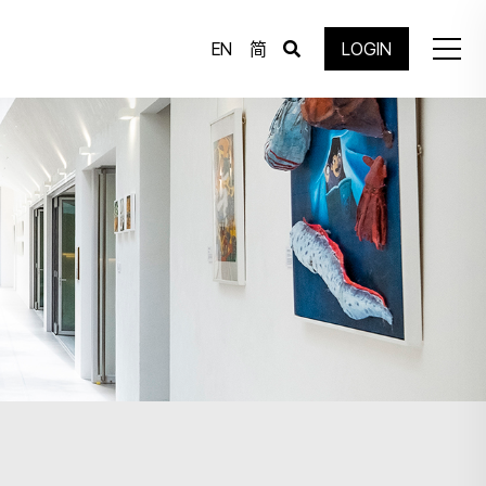
EN
简
LOGIN