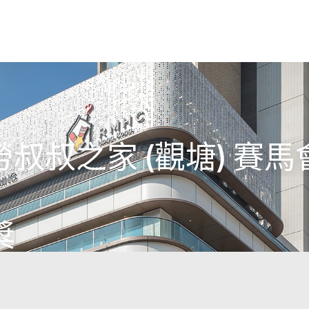
叔叔之家 (觀塘) 賽
獎