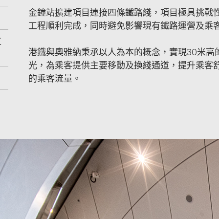
金鐘站擴建項目連接四條鐵路綫，項目極具挑戰
工程順利完成，同時避免影響現有鐵路運營及乘
工
港鐵與奧雅納秉承以人為本的概念，實現30米高
光，為乘客提供主要移動及換綫通道，提升乘客
的乘客流量。