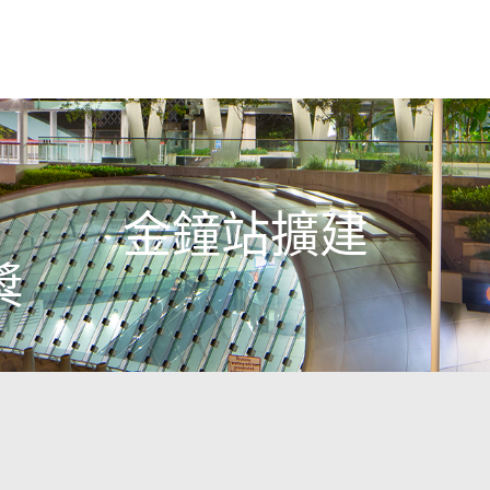
金鐘站擴建
獎