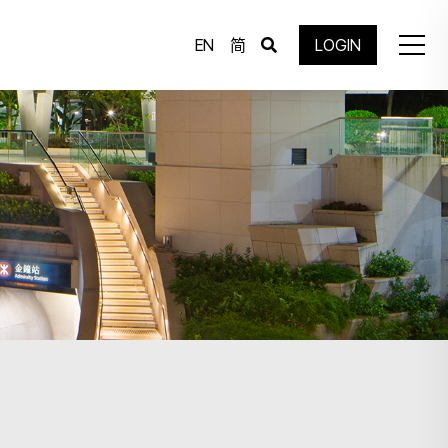
EN
简
LOGIN